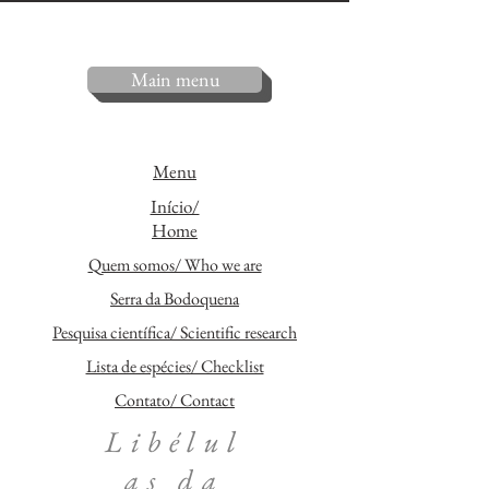
Main menu
Menu
Início/
Home
Quem somos/ Who we are
Serra da Bodoquena
Pesquisa científica/ Scientific research
Lista de espécies/ Checklist
Contato/ Contact
Libélul
as da